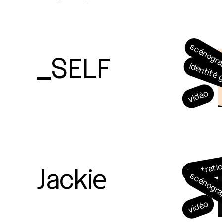
scénogr
_SELF
identité
vidéo
Jackie
illustrati
scénogr
vidéo