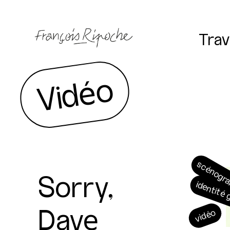
Trav
Vidéo
scénogr
Sorry,
identité
Dave
vidéo