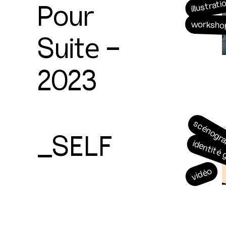
Pour
illustrati
worksho
Suite -
2023
scénogr
_SELF
identité
vidéo