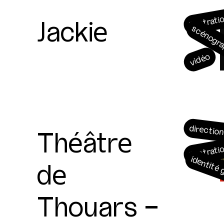
Jackie
illustrati
scénogr
vidéo
Théâtre
direction
illustrati
de
identité
Thouars -