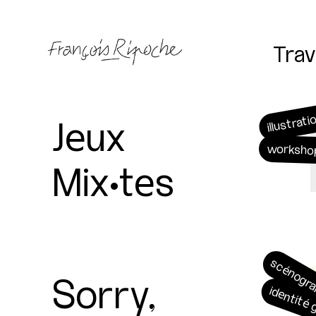
Trav
Jeux
illustrati
worksho
Mix•tes
scénogr
Sorry,
identité