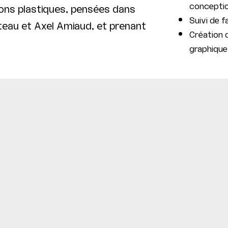
concepti
ions plastiques, pensées dans
Suivi de f
teau et Axel Amiaud, et prenant
Création d
graphique