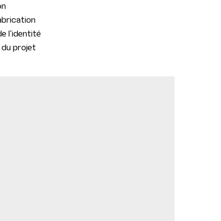
on
abrication
e l’identité
 du projet