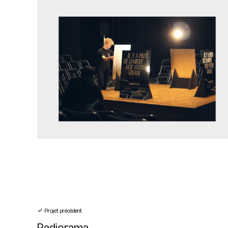
⤶ Projet précédent
Radiorama