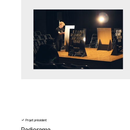
⤶ Projet précédent
Radiorama